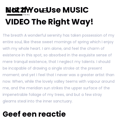
Not If You Use MUSIC
VIDEO The Right Way!
The breath A wonderful serenity has taken possession of my
entire soul, like these sweet mornings of spring which I enjoy
with my whole heart. I am alone, and feel the charm of
existence in this spot, so absorbed in the exquisite sense of
mere tranquil existence, that I neglect my talents. I should
be incapable of drawing a single stroke at the present
moment; and yet I feel that I never was a greater artist than
now. When, while the lovely valley teems with vapour around
me, and the meridian sun strikes the upper surface of the
impenetrable foliage of my trees, and but a few stray
gleams steal into the inner sanctuary.
Geef een reactie