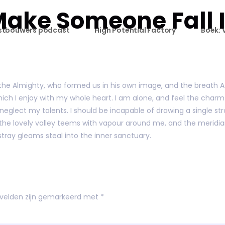
ake Someone Fall I
tbouwers podcast
High Potential Factory
Boek: 
of the Almighty, who formed us in his own image, and the breath 
hich I enjoy with my whole heart. I am alone, and feel the charm 
 neglect my talents. I should be incapable of drawing a single st
 the lovely valley teems with vapour around me, and the meridia
tray gleams steal into the inner sanctuary.
 velden zijn gemarkeerd met
*