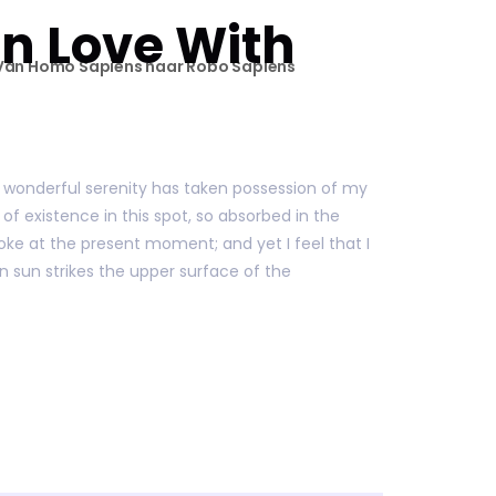
n Love With
Van Homo Sapiens naar Robo Sapiens
A wonderful serenity has taken possession of my
of existence in this spot, so absorbed in the
roke at the present moment; and yet I feel that I
n sun strikes the upper surface of the