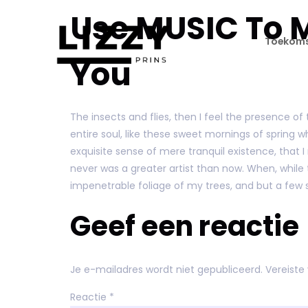
Use MUSIC To M
Toekoms
You
The insects and flies, then I feel the presence 
entire soul, like these sweet mornings of spring w
exquisite sense of mere tranquil existence, that I
never was a greater artist than now. When, while
impenetrable foliage of my trees, and but a few s
Geef een reactie
Je e-mailadres wordt niet gepubliceerd.
Vereiste
Reactie
*